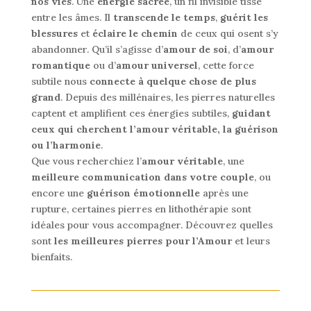
nos vies
. Une
énergie sacrée
, un fil invisible tissé
entre les âmes. Il
transcende le temps
,
guérit les
blessures
et
éclaire le chemin
de ceux qui osent s’y
abandonner. Qu’il s’agisse d’
amour de soi
, d’
amour
romantique
ou d’
amour universel
, cette force
subtile nous
connecte à quelque chose de plus
grand
. Depuis des millénaires, les pierres naturelles
captent et amplifient ces énergies subtiles,
guidant
ceux qui cherchent l’amour véritable, la guérison
ou l’harmonie
.
Que vous recherchiez l’
amour véritable
, une
meilleure communication dans votre couple
, ou
encore une
guérison émotionnelle
après une
rupture, certaines pierres en lithothérapie sont
idéales pour vous accompagner. Découvrez quelles
sont
les meilleures pierres pour l’Amour
et leurs
bienfaits.