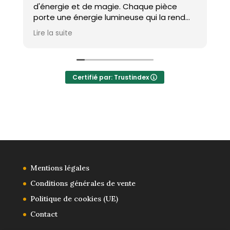
d'énergie et de magie. Chaque pièce
porte une énergie lumineuse qui la rend
spéciale. Aurelia est toujours à l'écoute,
Lire la suite
réactive et veille à des envois rapides et
soignés. Même pour les réparations, elle
redonne vie aux bijoux avec une attention
incroyable. Un véritable coup de cœur à
Certifié par: Trustindex
chaque création !
Mentions légales
Conditions générales de vente
Politique de cookies (UE)
Contact