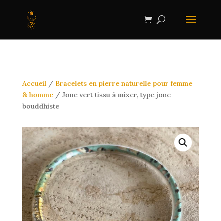
Accueil
/
Bracelets en pierre naturelle pour femme
& homme
/ Jonc vert tissu à mixer, type jonc
bouddhiste