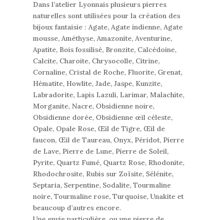
Dans l’atelier Lyonnais plusieurs pierres
naturelles sont utilisées pour la création des
bijoux fantaisie : Agate, Agate indienne, Agate
mousse, Améthyse, Amazonite, Aventurine,
Apatite, Bois fossilisé, Bronzite, Calcédoine,
Calcite, Charoite, Chrysocolle, Citrine,
Cornaline, Cristal de Roche, Fluorite, Grenat,
Hématite, Howlite, Jade, Jaspe, Kunzite,
Labradorite, Lapis Lazuli, Larimar, Malachite,
Morganite, Nacre, Obsidienne noire,
Obsidienne dorée, Obsidienne œil céleste,
Opale, Opale Rose, Œil de Tigre, Œil de
faucon, Œil de Taureau, Onyx, Péridot, Pierre
de Lave, Pierre de Lune, Pierre de Soleil,
Pyrite, Quartz Fumé, Quartz Rose, Rhodonite,
Rhodochrosite, Rubis sur Zoïsite, Sélénite,
Septaria, Serpentine, Sodalite, Tourmaline
noire, Tourmaline rose, Turquoise, Unakite et
beaucoup d’autres encore.
Une envie particulière, ou une pierre de