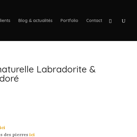
lients
Blog & actualités
Portfolio
Contact
 naturelle Labradorite &
 doré
ici
us des pierres
ici