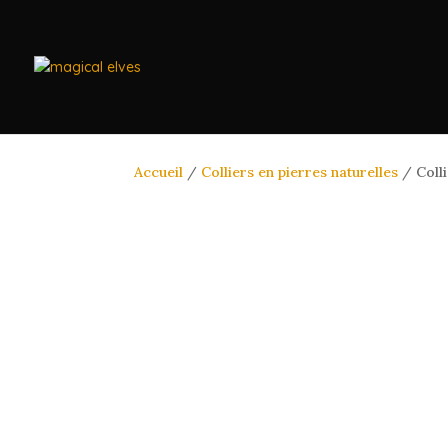
Accueil
/
Colliers en pierres naturelles
/ Colli