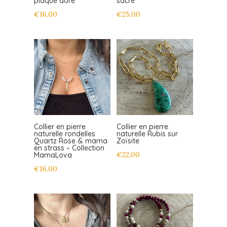
plaqué doré
sacré
€
16,00
€
25,00
Collier en pierre
Collier en pierre
naturelle rondelles
naturelle Rubis sur
Quartz Rose & mama
Zoïsite
en strass – Collection
€
22,00
MamaLova
€
16,00