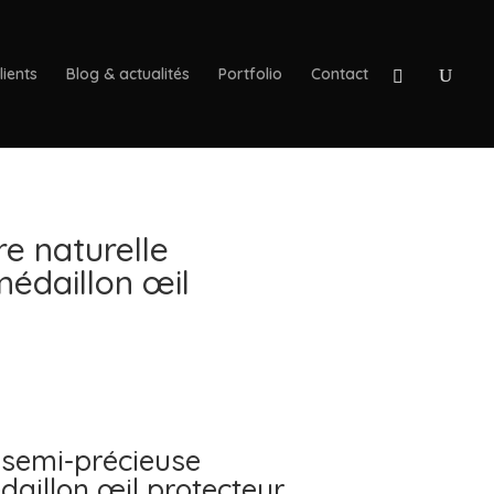
lients
Blog & actualités
Portfolio
Contact
re naturelle
médaillon œil
e semi-précieuse
daillon œil protecteur