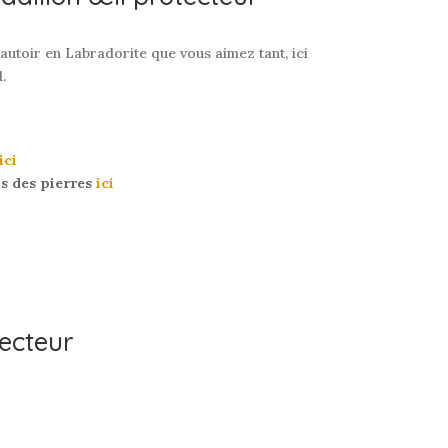
sautoir en Labradorite que vous aimez tant, ici
.
ici
us des pierres
ici
tecteur