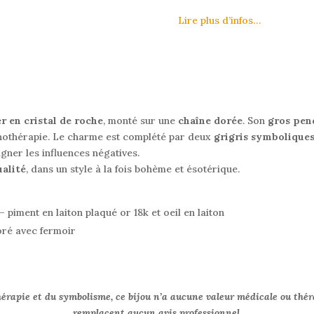
Lire plus d’infos…
er en cristal de roche
, monté sur une
chaîne dorée
. Son
gros pen
thothérapie. Le charme est complété par deux
grigris symbolique
igner les influences négatives.
ualité
, dans un style à la fois bohème et ésotérique.
– piment en laiton plaqué or 18k et oeil en laiton
oré avec fermoir
hérapie et du symbolisme, ce bijou n’a aucune valeur médicale ou thér
remplacent aucun avis professionnel.