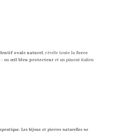
dentif ovale naturel
, révèle toute la
force
s
: un
œil bleu protecteur
et un piment italien
apeutique. Les bijoux et pierres naturelles ne