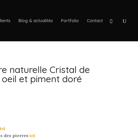
lients
Blog & actualités
Portfolio
Contact
re naturelle Cristal de
 oeil et piment doré
ici
us des pierres
ici