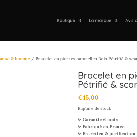
Boutique
La marque
Avis c
 femme & homme
/ Bracelet en pierres naturelles Bois Pétrifié & sc
Bracelet en pi
Pétrifié & sc
€
15,00
Rupture de stock
✨ Garantie 6 mois
✨ Fabriqué en France
✨ Entretien & purification