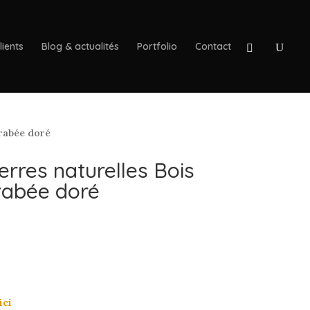
lients
Blog & actualités
Portfolio
Contact
arabée doré
erres naturelles Bois
arabée doré
ici