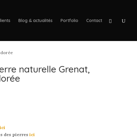
lients
Blog & actualités
Portfolio
Contact
e dorée
erre naturelle Grenat,
dorée
ici
us des pierres
ici