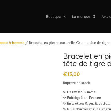
Boutique
La marque
Avis c
 femme & homme
/ Bracelet en pierre naturelle Grenat, tête de tigr
Bracelet en pi
tête de tigre 
€
15,00
Rupture de stock
✨ Garantie 6 mois
✨ Fabriqué en France
✨ Entretien & purification
✨ Plus d’infos sur les vert