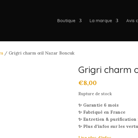
Boutique
La marque
Avis c
es
/ Grigri charm œil Nazar Boncuk
Grigri charm 
€
8,00
Rupture de stock
✨ Garantie 6 mois
✨ Fabriqué en France
✨ Entretien & purification
✨ Plus d’infos sur les vert
Lire plus d’infos…