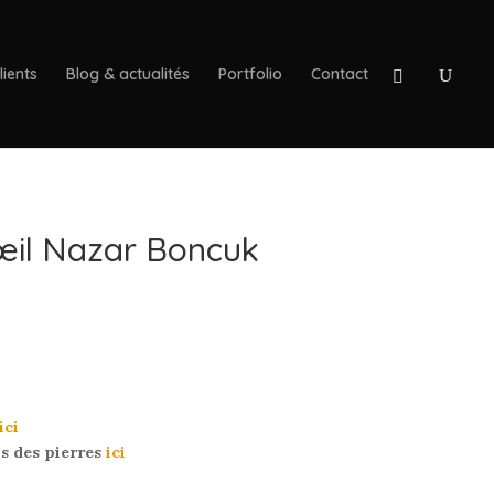
lients
Blog & actualités
Portfolio
Contact
œil Nazar Boncuk
ici
us des pierres
ici