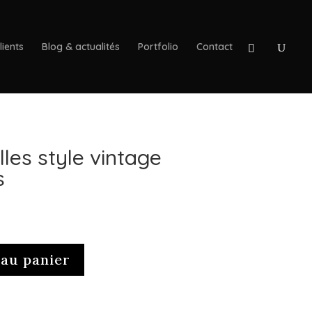
lients
Blog & actualités
Portfolio
Contact
lles style vintage
s
 au panier