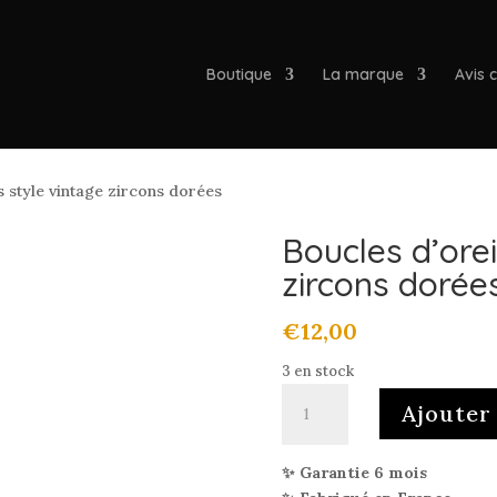
Boutique
La marque
Avis c
s style vintage zircons dorées
Boucles d’orei
zircons dorée
€
12,00
3 en stock
quantité
Ajouter
de
Boucles
d’oreilles
✨ Garantie 6 mois
style