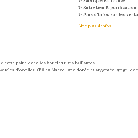
✨ Fabriqué en France
vintage
✨ Entretien & purification
zircons
✨ Plus d’infos sur les vert
dorées
Lire plus d’infos…
c cette paire de jolies boucles ultra brillantes.
cles d’oreilles. Œil en Nacre, lune dorée et argentée, grigri de p