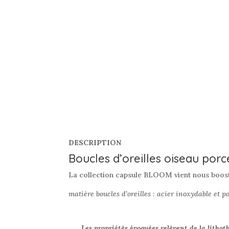
DESCRIPTION
Boucles d’oreilles oiseau porc
La collection capsule BLOOM vient nous booste
matière boucles d’oreilles : acier inoxydable et p
Les propriétés évoquées relèvent de la lithot