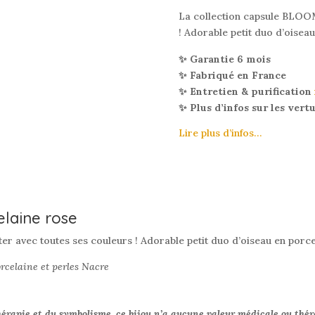
La collection capsule BLOOM
! Adorable petit duo d’oisea
✨ Garantie 6 mois
✨ Fabriqué en France
✨ Entretien & purification
✨ Plus d’infos sur les vert
Lire plus d’infos…
elaine rose
r avec toutes ses couleurs ! Adorable petit duo d’oiseau en porce
orcelaine et perles Nacre
hérapie et du symbolisme, ce bijou n’a aucune valeur médicale ou thér