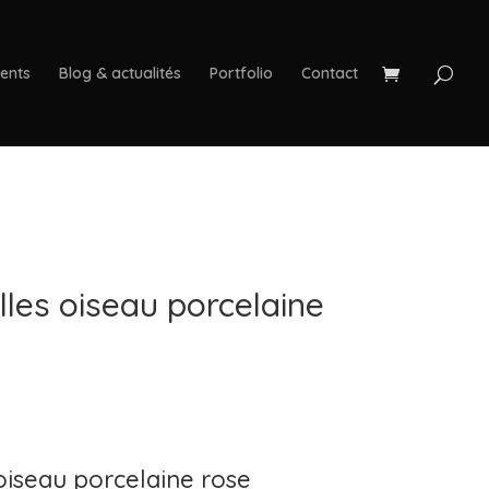
ients
Blog & actualités
Portfolio
Contact
lles oiseau porcelaine
 oiseau porcelaine rose